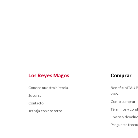
Los Reyes Magos
Comprar
Conoce nuestra historia.
Beneficio ITAÚ P
2026
Sucursal
Como comprar
Contacto
Términos y cond
Trabaja con nosotros
Envíos y devolu
Preguntas frecu