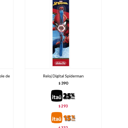
ole de
Reloj Digital Spiderman
390
$
293
$
332
$