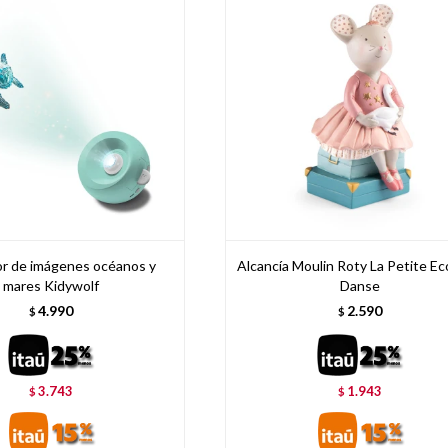
r de imágenes océanos y
Alcancía Moulin Roty La Petite Ec
mares Kidywolf
Danse
4.990
2.590
$
$
3.743
1.943
$
$