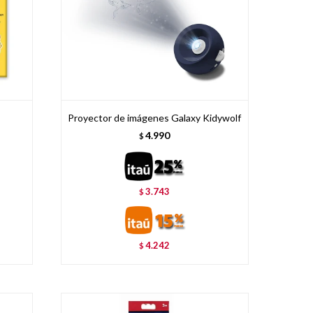
Proyector de imágenes Galaxy Kidywolf
4.990
$
3.743
$
4.242
$