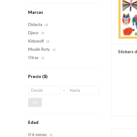
Marcas
Didacta
(2)
Djeco
(7)
Kidywolf
(2)
Moulin Roty
(1)
Stickers d
Otras
(1)
Precio
($)
OK
Edad
0-6 meses
(5)