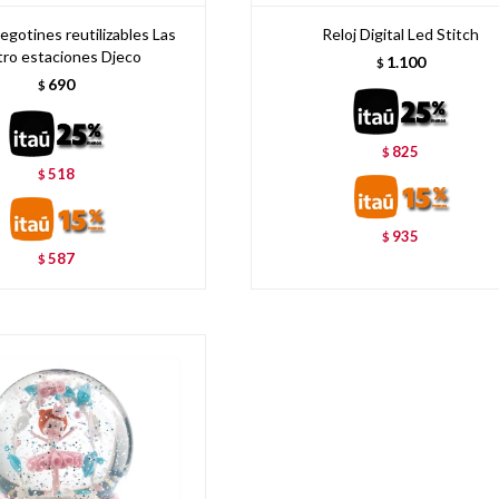
egotines reutilizables Las
Reloj Digital Led Stitch
tro estaciones Djeco
1.100
$
690
$
825
$
518
$
935
$
587
$