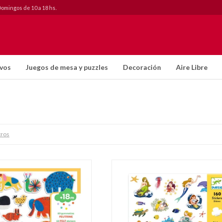
Domingos de 10 a 18 hs.
ivos
Juegos de mesa y puzzles
Decoración
Aire Libre
tros