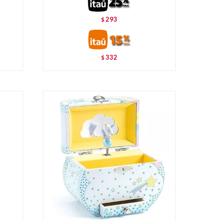
293
$
332
$