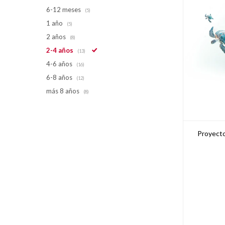
6-12 meses
(5)
1 año
(5)
2 años
(8)
2-4 años
(13)
4-6 años
(16)
6-8 años
(12)
más 8 años
(8)
Proyecto