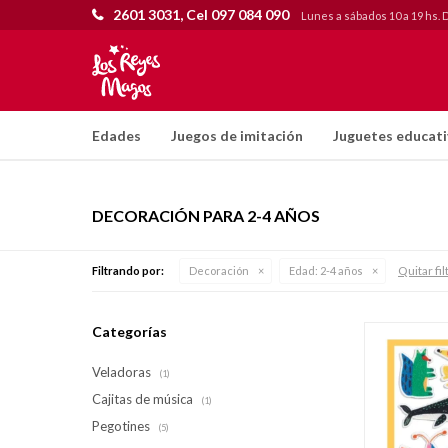
2601 3031, Cel 097 084 090
Lunes a sábados 10 a 19 hs. 
Edades
Juegos de imitación
Juguetes educat
DECORACIÓN PARA 2-4 AÑOS
Quitar fil
Filtrando por:
Decoración
Edad:
2-4 años
Categorías
Veladoras
(1)
Cajitas de música
(1)
Pegotines
(5)