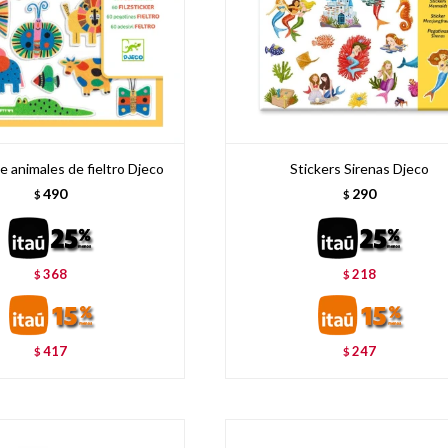
e animales de fieltro Djeco
Stickers Sirenas Djeco
490
290
$
$
368
218
$
$
417
247
$
$