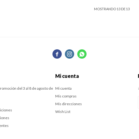
MOSTRANDO
13
DE
13



Mi cuenta
romoción del 3 al 8 de agosto de
Mi cuenta
Mis compras
Mis direcciones
iciones
Wish List
ciones
entes