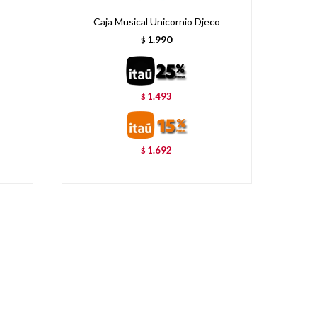
Caja Musical Unicornio Djeco
1.990
$
1.493
$
1.692
$