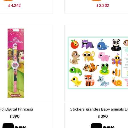
4.242
2.202
$
$
loj Digital Princesa
Stickers grandes Baby animals D
390
390
$
$