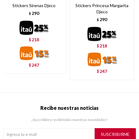
Stickers Sirenas Djeco
Stickers Princesa Margarita
Djeco
290
$
290
$
218
$
218
$
247
$
247
$
Recibe nuestras noticias
¡Suscribite y recibí todas nuestras novedades!
SUSCRIBIRME