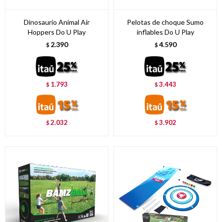
Dinosaurio Animal Air
Pelotas de choque Sumo
Hoppers Do U Play
inflables Do U Play
2.390
4.590
$
$
1.793
3.443
$
$
2.032
3.902
$
$