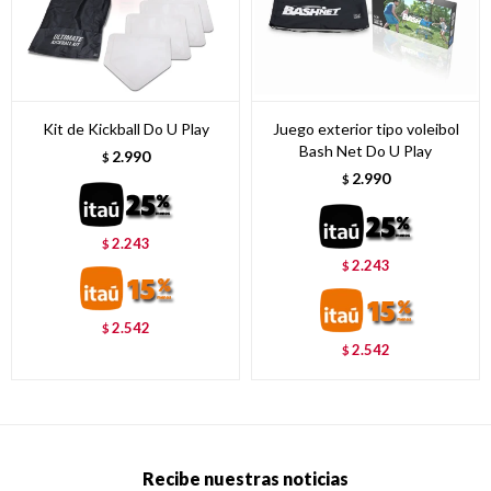
Kit de Kickball Do U Play
Juego exterior tipo voleibol
Bash Net Do U Play
2.990
$
2.990
$
2.243
$
2.243
$
2.542
$
2.542
$
Recibe nuestras noticias