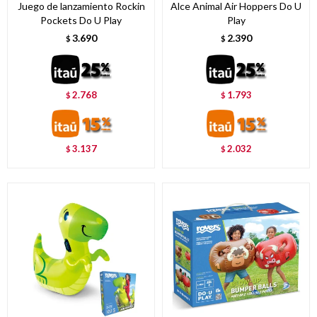
Juego de lanzamiento Rockin
Alce Animal Air Hoppers Do U
Pockets Do U Play
Play
3.690
2.390
$
$
2.768
1.793
$
$
3.137
2.032
$
$