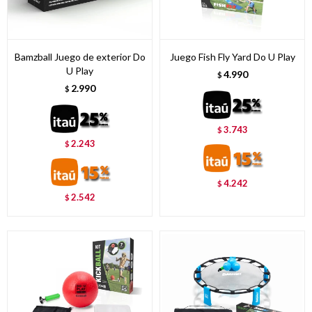
Bamzball Juego de exterior Do
Juego Fish Fly Yard Do U Play
U Play
4.990
$
2.990
$
3.743
$
2.243
$
4.242
$
2.542
$