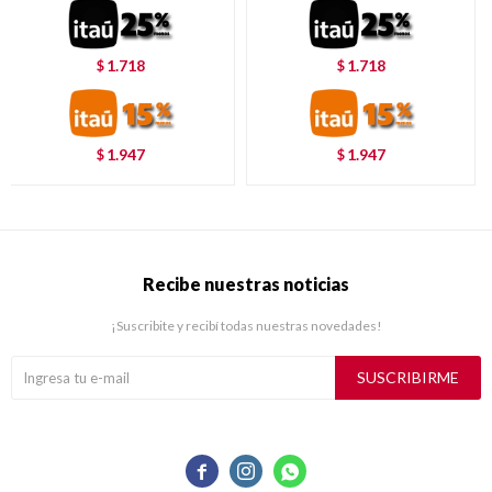
1.718
1.718
$
$
1.947
1.947
$
$
Recibe nuestras noticias
¡Suscribite y recibí todas nuestras novedades!
SUSCRIBIRME


