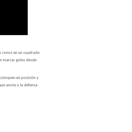
do conos en un cuadrado
en marcar goles desde
coloquen en posición y
aque anota o la defensa