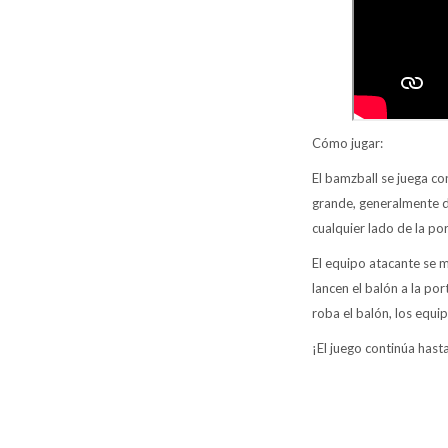
Cómo jugar:
El bamzball se juega c
grande, generalmente d
cualquier lado de la por
El equipo atacante se 
lancen el balón a la por
roba el balón, los equi
¡El juego continúa has