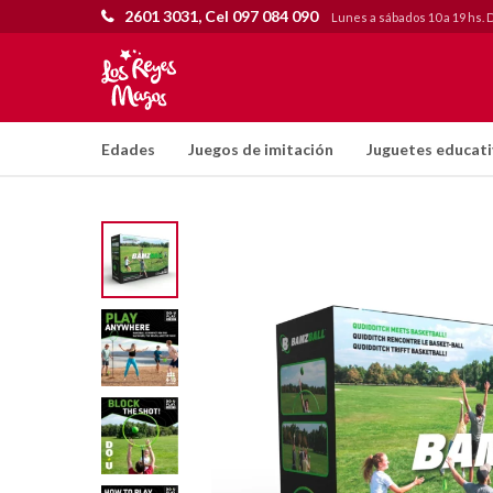
2601 3031, Cel 097 084 090
Lunes a sábados 10 a 19 hs. 
Edades
Juegos de imitación
Juguetes educat