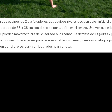
n dos equipos de 2 a 5 jugadores. Los equipos rivales deciden quién inicia el a
adrado de 38 x 38 cm con el aro de puntuación en el centro. Una vez que el b
1 pueden moverse fuera del cuadrado o los conos. La defensa del EQUIPO 
 bloquear tiros o pases para recuperar el balón. Luego, cambian al ataque par
lón por el aro central (a ambos lados) para anotar.