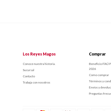
Los Reyes Magos
Comprar
Conoce nuestra historia.
Beneficio ITAÚ P
2026
Sucursal
Como comprar
Contacto
Términos y cond
Trabaja con nosotros
Envíos y devolu
Preguntas frecu