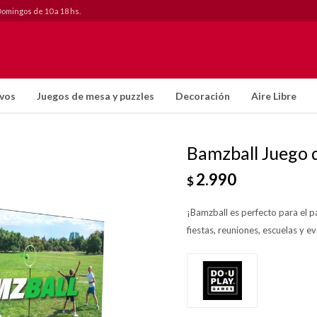
Domingos de 10 a 18 hs.
ivos
Juegos de mesa y puzzles
Decoración
Aire Libre
Bamzball Juego d
2.990
$
¡Bamzball es perfecto para el pa
fiestas, reuniones, escuelas y eve