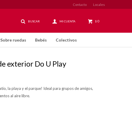
Contacto
Locales
0
$
Sobre ruedas
Bebés
Colectivos
e exterior Do U Play
tio, la playa y el parque! Ideal para grupos de amigos,
ntos al aire libre.