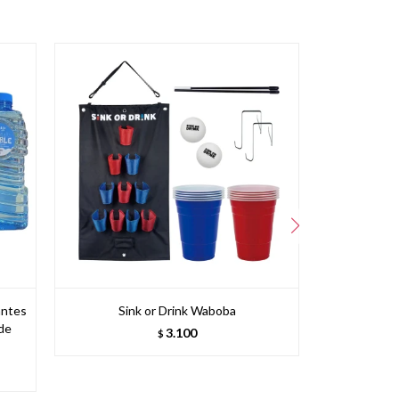
antes
Sink or Drink Waboba
Casa
 de
3.100
$