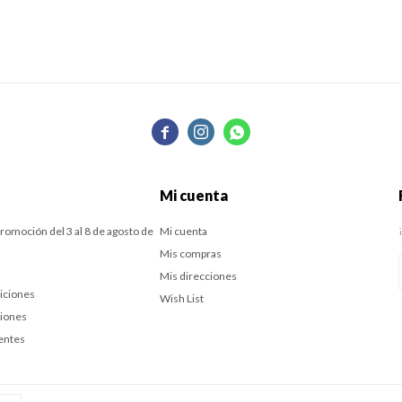



Mi cuenta
romoción del 3 al 8 de agosto de
Mi cuenta
Mis compras
Mis direcciones
iciones
Wish List
ciones
entes