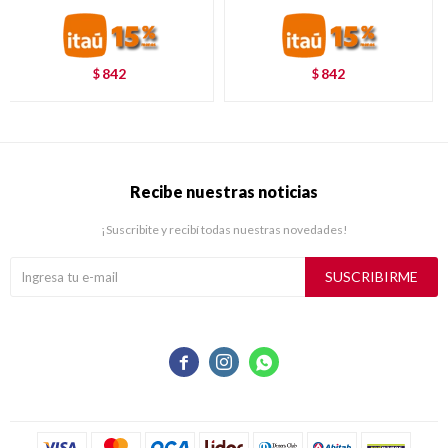
842
842
$
$
Recibe nuestras noticias
¡Suscribite y recibí todas nuestras novedades!
SUSCRIBIRME


