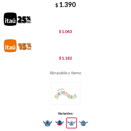
1.390
$
1.043
$
1.182
$
Abrazable y tierno
Variantes: