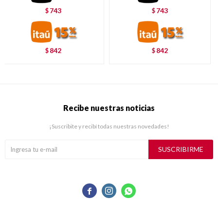
743
743
$
$
842
842
$
$
Recibe nuestras noticias
¡Suscribite y recibí todas nuestras novedades!
SUSCRIBIRME


