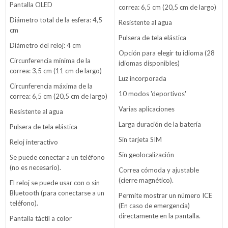
Pantalla OLED
correa: 6,5 cm (20,5 cm de largo)
Diámetro total de la esfera: 4,5
Resistente al agua
cm
Pulsera de tela elástica
Diámetro del reloj: 4 cm
Opción para elegir tu idioma (28
Circunferencia mínima de la
idiomas disponibles)
correa: 3,5 cm (11 cm de largo)
Luz incorporada
Circunferencia máxima de la
10 modos 'deportivos'
correa: 6,5 cm (20,5 cm de largo)
Varias aplicaciones
Resistente al agua
Larga duración de la batería
Pulsera de tela elástica
Sin tarjeta SIM
Reloj interactivo
Sin geolocalización
Se puede conectar a un teléfono
(no es necesario).
Correa cómoda y ajustable
(cierre magnético).
El reloj se puede usar con o sin
Bluetooth (para conectarse a un
Permite mostrar un número ICE
teléfono).
(En caso de emergencia)
directamente en la pantalla.
Pantalla táctil a color