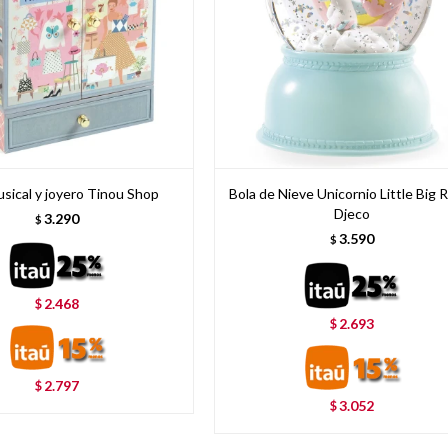
sical y joyero Tinou Shop
Bola de Nieve Unicornio Little Big
Djeco
3.290
$
3.590
$
2.468
$
2.693
$
2.797
$
3.052
$