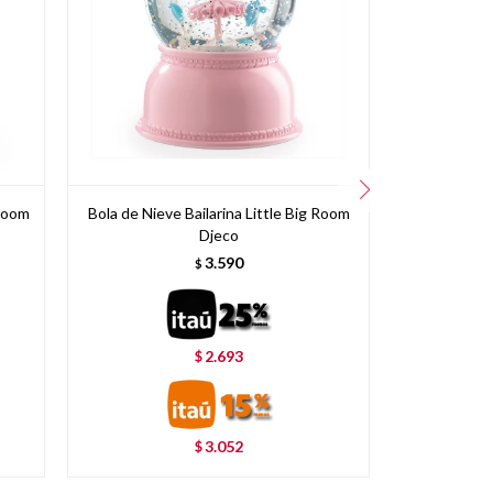
 Room
Bola de Nieve Bailarina Little Big Room
Proyector d
Djeco
3.590
$
2.693
$
3.052
$