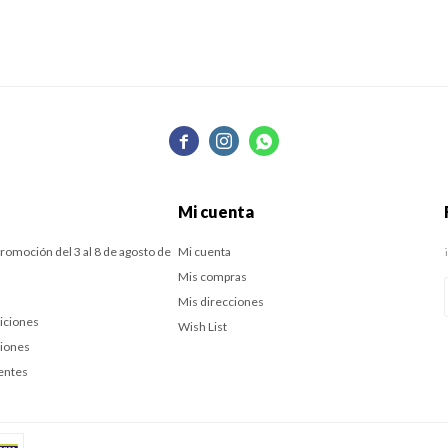



Mi cuenta
romoción del 3 al 8 de agosto de
Mi cuenta
Mis compras
Mis direcciones
iciones
Wish List
ciones
entes