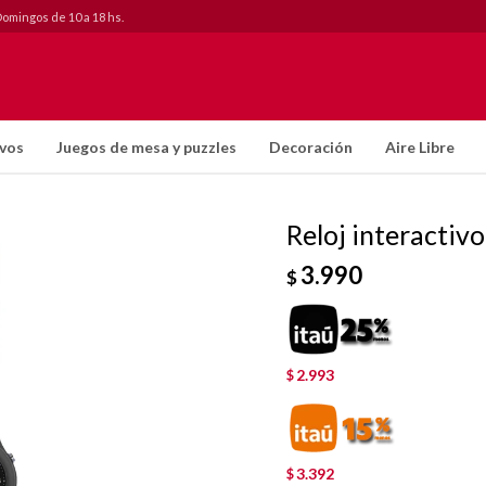
Domingos de 10 a 18 hs.
ivos
Juegos de mesa y puzzles
Decoración
Aire Libre
Reloj interacti
3.990
$
2.993
$
3.392
$