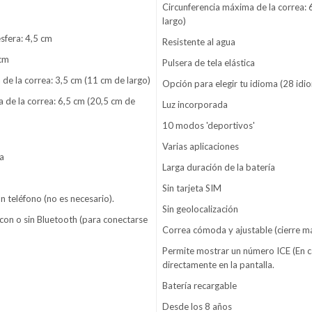
Circunferencia máxima de la correa: 
largo)
sfera: 4,5 cm
Resistente al agua
 cm
Pulsera de tela elástica
 de la correa: 3,5 cm (11 cm de largo)
Opción para elegir tu idioma (28 idi
 de la correa: 6,5 cm (20,5 cm de
Luz incorporada
10 modos 'deportivos'
Varias aplicaciones
ca
Larga duración de la batería
Sin tarjeta SIM
n teléfono (no es necesario).
Sin geolocalización
 con o sin Bluetooth (para conectarse
Correa cómoda y ajustable (cierre m
Permite mostrar un número ICE (En 
directamente en la pantalla.
Batería recargable
Desde los 8 años