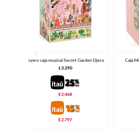
Joyero caja musical Secret Garden Djeco
Caja Mu
3.290
$
2.468
$
2.797
$