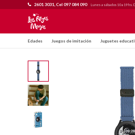
2601 3031, Cel 097 084 090
Lunes a sábados 10 a 19 hs. 
Edades
Juegos de imitación
Juguetes educat