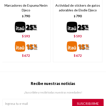
Marcadores de Espuma Neón
Actividad de stickers de gatos
Djeco
adorables de Elodie Djeco
790
790
$
$
593
593
$
$
672
672
$
$
Recibe nuestras noticias
¡Suscribite y recibí todas nuestras novedades!
SUSCRIBIRME