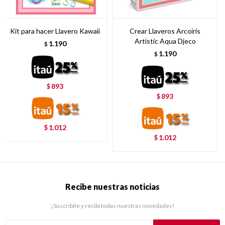
Kit para hacer Llavero Kawaii
Crear Llaveros Arcoíris
Artistic Aqua Djeco
1.190
$
1.190
$
893
$
893
$
1.012
$
1.012
$
Recibe nuestras noticias
¡Suscribite y recibí todas nuestras novedades!