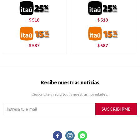
518
518
$
$
587
587
$
$
Recibe nuestras noticias
¡Suscribite y recibí todas nuestras novedades!
SUSCRIBIRME


