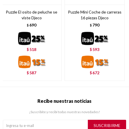
Puzzle El osito de peluche se
Puzzle Mini Coche de carreras
viste Djeco
16 piezas Djeco
690
790
$
$
518
593
$
$
587
672
$
$
Recibe nuestras noticias
¡Suscribite y recibí todas nuestras novedades!
SUSCRIBIRME