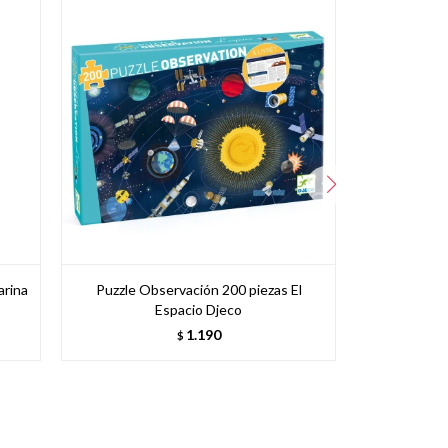
arina
Puzzle Observación 200 piezas El
Puzzle de
Espacio Djeco
1.190
$