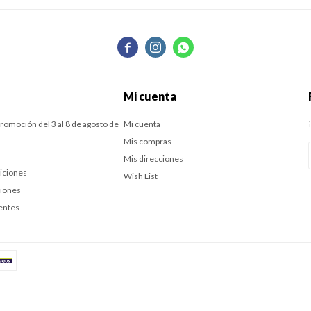



Mi cuenta
romoción del 3 al 8 de agosto de
Mi cuenta
Mis compras
Mis direcciones
iciones
Wish List
ciones
entes