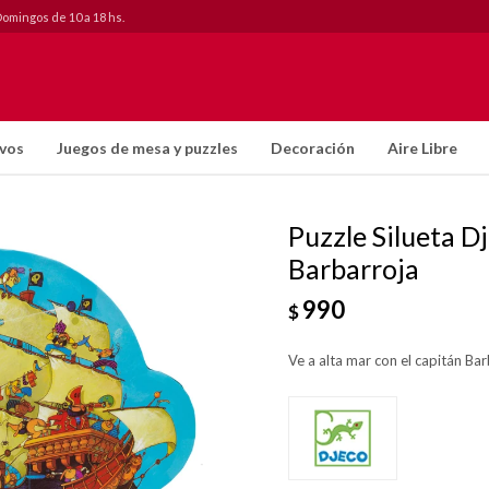
Domingos de 10 a 18 hs.
ivos
Juegos de mesa y puzzles
Decoración
Aire Libre
Puzzle Silueta D
Barbarroja
990
$
Ve a alta mar con el capitán Bar