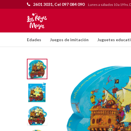
2601 3031, Cel 097 084 090
Lunes a sábados 10 a 19 hs. 
Edades
Juegos de imitación
Juguetes educat