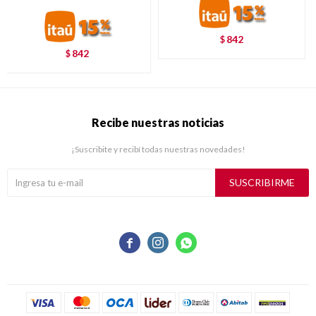
842
$
842
$
Recibe nuestras noticias
¡Suscribite y recibí todas nuestras novedades!
SUSCRIBIRME


