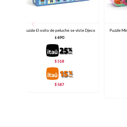
Puzzle El osito de peluche se viste Djeco
Puzzle Mi
690
$
518
$
587
$