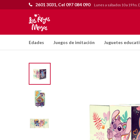
2601 3031, Cel 097 084 090
Lunes a sábados 10 a 19 hs. 
Edades
Juegos de imitación
Juguetes educat