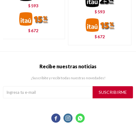
593
$
593
$
672
$
672
$
Recibe nuestras noticias
¡Suscribite y recibí todas nuestras novedades!
SUSCRIBIRME


