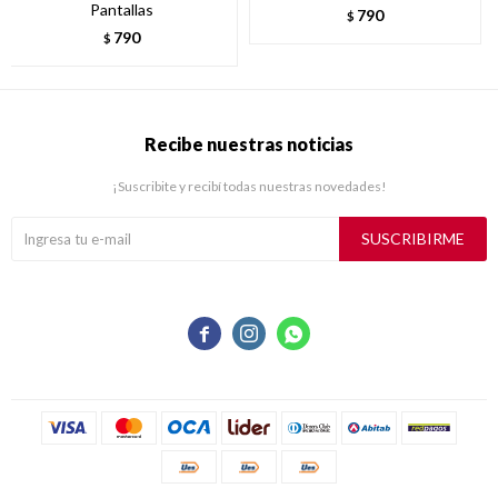
Pantallas
790
$
790
$
Recibe nuestras noticias
¡Suscribite y recibí todas nuestras novedades!
SUSCRIBIRME


