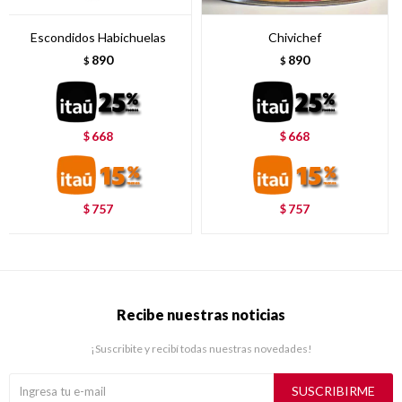
Escondidos Habichuelas
Chivichef
890
890
$
$
668
668
$
$
757
757
$
$
Recibe nuestras noticias
¡Suscribite y recibí todas nuestras novedades!
SUSCRIBIRME