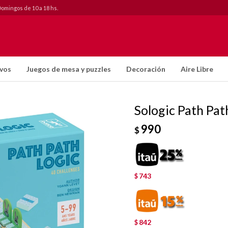
Domingos de 10 a 18 hs.
ivos
Juegos de mesa y puzzles
Decoración
Aire Libre
Sologic Path Pat
990
$
743
$
842
$