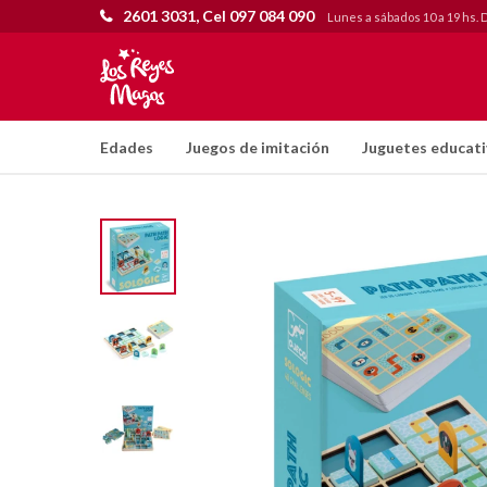
2601 3031, Cel 097 084 090
Lunes a sábados 10 a 19 hs. 
Edades
Juegos de imitación
Juguetes educat