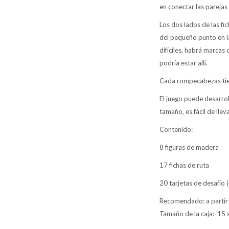
en conectar las parejas 
Los dos lados de las fi
del pequeño punto en la
difíciles, habrá marcas
podría estar allí.
Cada rompecabezas tiene
El juego puede desarrol
tamaño, es fácil de llev
Contenido:
8 figuras de madera
17 fichas de ruta
20 tarjetas de desafío
Recomendado: a partir
Tamaño de la caja: 15 