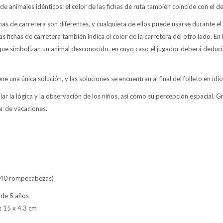
de animales idénticos: el color de las fichas de ruta también coincide con el de
chas de carretera son diferentes, y cualquiera de ellos puede usarse durante el
s fichas de carretera también indica el color de la carretera del otro lado. 
 que simbolizan un animal desconocido, en cuyo caso el jugador deberá deduci
 una única solución, y las soluciones se encuentran al final del folleto en idi
lar la lógica y la observación de los niños, así como su percepción espacial. 
ar de vacaciones.
 (40 rompecabezas)
 de 5 años
x 15 x 4,3 cm