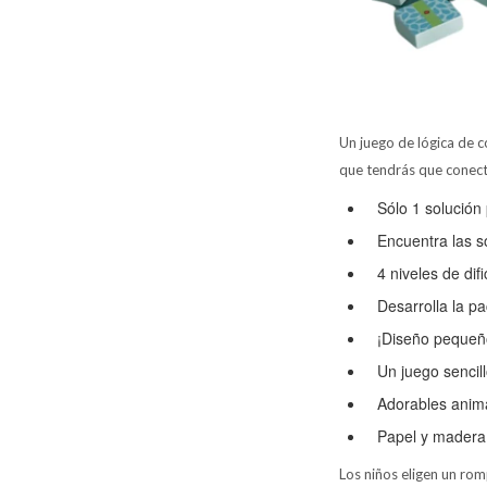
Un juego de lógica de c
que tendrás que conecta
Sólo 1 solución 
Encuentra las sol
4 niveles de difi
Desarrolla la pa
¡Diseño pequeño
Un juego sencill
Adorables anima
Papel y madera 
Los niños eligen un rom