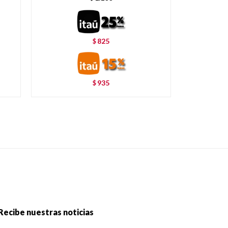
825
$
935
$
Recibe nuestras noticias