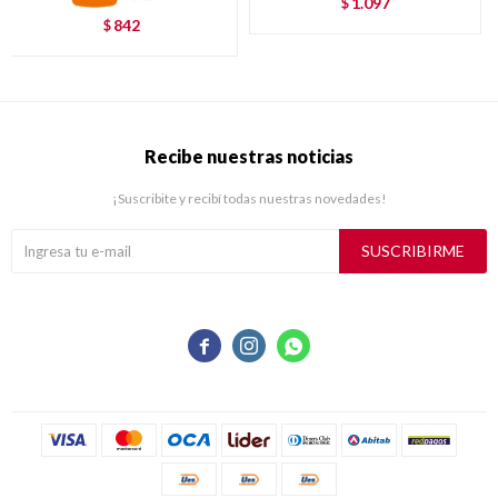
1.097
$
842
$
Recibe nuestras noticias
¡Suscribite y recibí todas nuestras novedades!
SUSCRIBIRME


