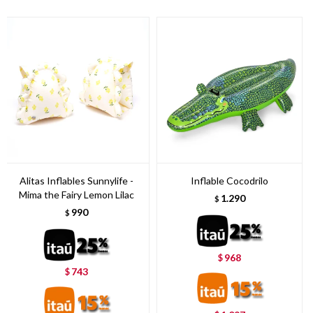
Alitas Inflables Sunnylife -
Inflable Cocodrilo
Mima the Fairy Lemon Lilac
1.290
$
990
$
968
$
743
$