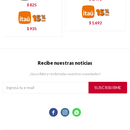
825
$
1.692
$
935
$
Recibe nuestras noticias
¡Suscribite y recibí todas nuestras novedades!
SUSCRIBIRME


