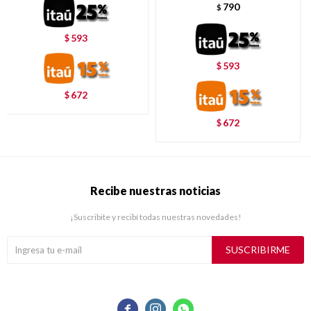
790
$
593
$
593
$
672
$
672
$
Recibe nuestras noticias
¡Suscribite y recibí todas nuestras novedades!
SUSCRIBIRME


