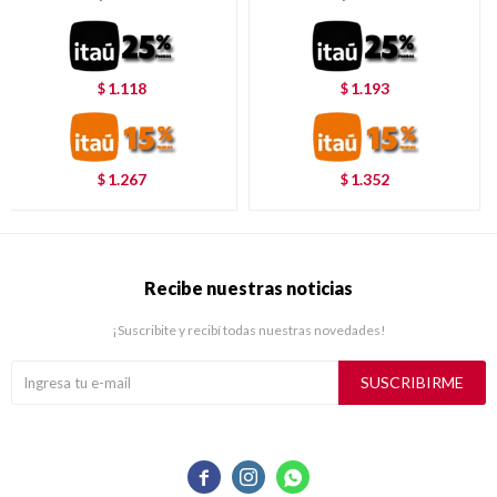
1.118
1.193
$
$
1.267
1.352
$
$
Recibe nuestras noticias
¡Suscribite y recibí todas nuestras novedades!
SUSCRIBIRME


