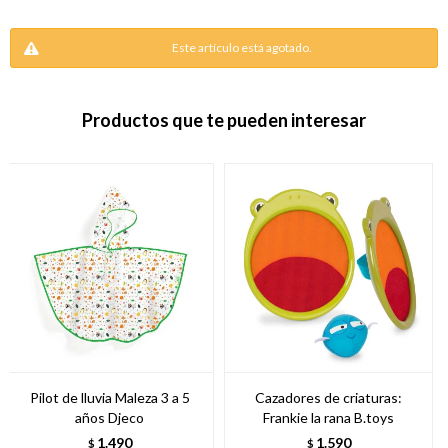
Este artículo está agotado.
Productos que te pueden interesar
Pilot de lluvia Maleza 3 a 5
Cazadores de criaturas:
años Djeco
Frankie la rana B.toys
1.490
1.590
$
$