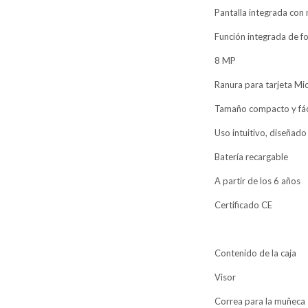
Pantalla integrada con
Función integrada de f
8 MP
Ranura para tarjeta Mic
Tamaño compacto y fác
Uso intuitivo, diseñado
Batería recargable
A partir de los 6 años
Certificado CE
Contenido de la caja
Visor
Correa para la muñeca