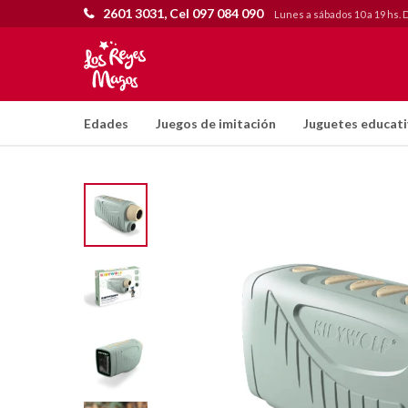
2601 3031, Cel 097 084 090
Lunes a sábados 10 a 19 hs. 
Edades
Juegos de imitación
Juguetes educat