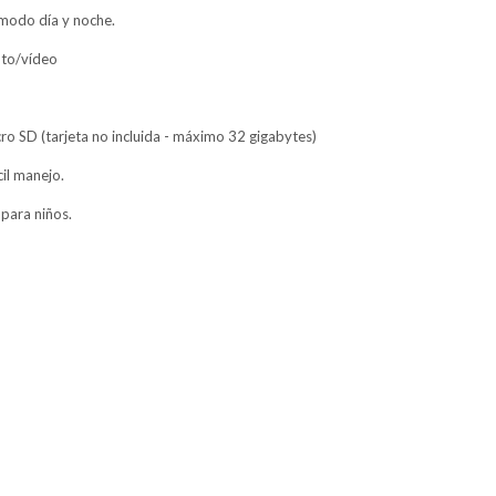
 modo día y noche.
oto/vídeo
ro SD (tarjeta no incluida - máximo 32 gigabytes)
il manejo.
 para niños.