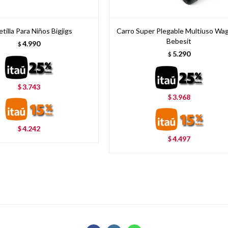
etilla Para Niños Bigjigs
Carro Super Plegable Multiuso Wa
Bebesit
4.990
$
5.290
$
3.743
$
3.968
$
4.242
$
4.497
$