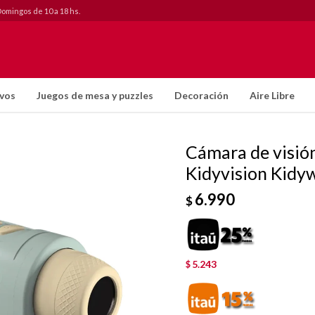
Domingos de 10 a 18 hs.
ivos
Juegos de mesa y puzzles
Decoración
Aire Libre
Cámara de visión
Kidyvision Kidy
6.990
$
5.243
$