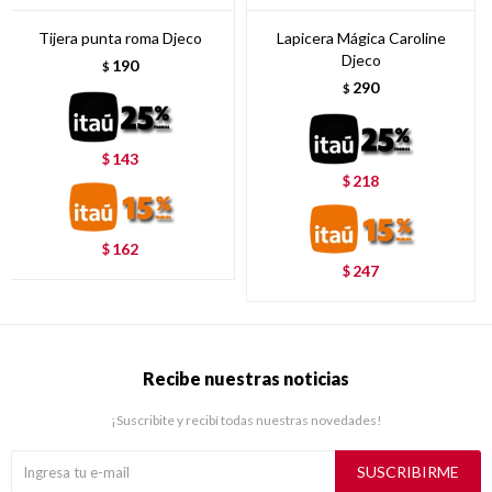
Tijera punta roma Djeco
Lapicera Mágica Caroline
Djeco
190
$
290
$
143
$
218
$
162
$
247
$
Recibe nuestras noticias
¡Suscribite y recibí todas nuestras novedades!
SUSCRIBIRME