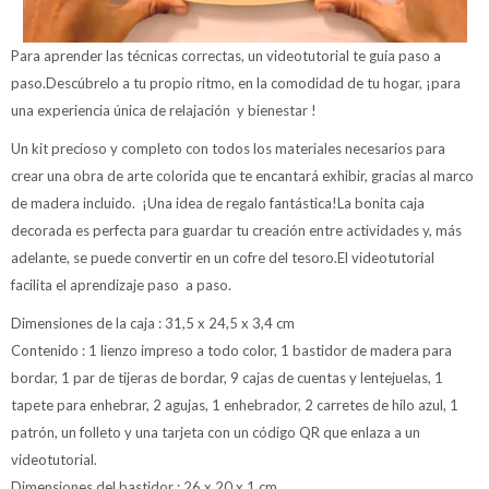
Para aprender las técnicas correctas, un videotutorial te guía paso a
paso.Descúbrelo a tu propio ritmo, en la comodidad de tu hogar, ¡para
una experiencia única de relajación y bienestar !
Un kit precioso y completo con todos los materiales necesarios para
crear una obra de arte colorida que te encantará exhibir, gracias al marco
de madera incluido. ¡Una idea de regalo fantástica!La bonita caja
decorada es perfecta para guardar tu creación entre actividades y, más
adelante, se puede convertir en un cofre del tesoro.El videotutorial
facilita el aprendizaje paso a paso.
Dimensiones de la caja : 31,5 x 24,5 x 3,4 cm
Contenido : 1 lienzo impreso a todo color, 1 bastidor de madera para
bordar, 1 par de tijeras de bordar, 9 cajas de cuentas y lentejuelas, 1
tapete para enhebrar, 2 agujas, 1 enhebrador, 2 carretes de hilo azul, 1
patrón, un folleto y una tarjeta con un código QR que enlaza a un
videotutorial.
Dimensiones del bastidor : 26 x 20 x 1 cm.