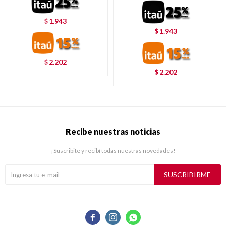
1.943
$
1.943
$
2.202
$
2.202
$
Recibe nuestras noticias
¡Suscribite y recibí todas nuestras novedades!
SUSCRIBIRME


