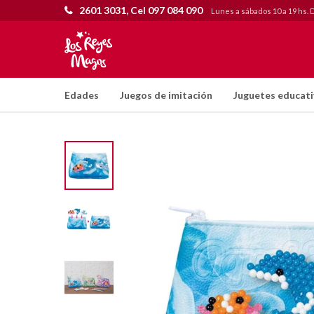
2601 3031, Cel 097 084 090
Lunes a sábados 10 a 19 hs. 
Edades
Juegos de imitación
Juguetes educat