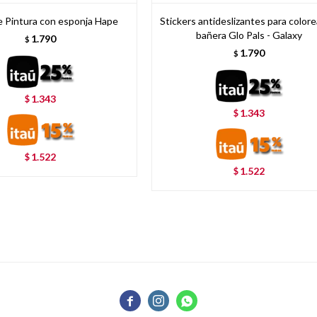
 Pintura con esponja Hape
Stickers antideslizantes para colore
bañera Glo Pals - Galaxy
1.790
$
1.790
$
1.343
$
1.343
$
1.522
$
1.522
$


