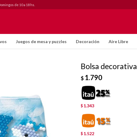
Domingos de 10 a 18 hs.
ivos
Juegos de mesa y puzzles
Decoración
Aire Libre
Bolsa decorativ
1.790
$
1.343
$
1.522
$