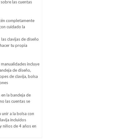
 sobre las cuentas
stén completamente
con cuidado la
 las clavijas de diseño
 hacer tu propia
 manualidades incluye
andeja de diseño,
opes de clavija, bolsa
iones
s en la bandeja de
mo las cuentas se
unir a la bolsa con
lavija incluidos
y niños de 4 años en