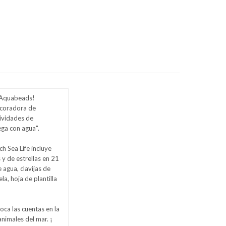
s Aquabeads!
Decoradora de
tividades de
ga con agua".
h Sea Life incluye
 y de estrellas en 21
 agua, clavijas de
la, hoja de plantilla
loca las cuentas en la
nimales del mar. ¡