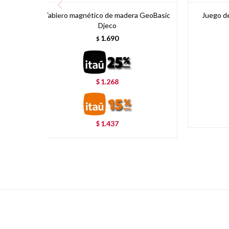
Tablero magnético de madera GeoBasic
Juego de
Djeco
1.690
$
1.268
$
1.437
$