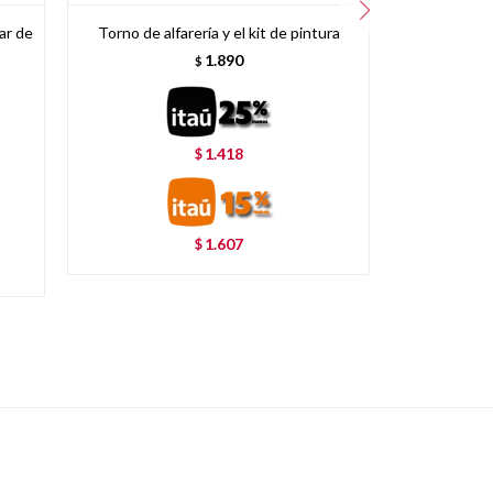
ar de
Torno de alfarería y el kit de pintura
Kit de pintur
1.890
$
1.418
$
1.607
$