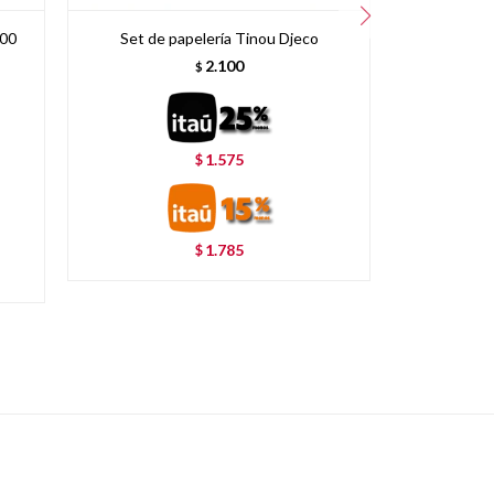
000
Set de papelería Tinou Djeco
Caja de pa
2.100
$
1.575
$
1.785
$