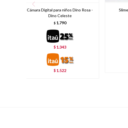
Cámara Digital para niños Dino Rosa -
Slim
Dino Celeste
1.790
$
1.343
$
1.522
$