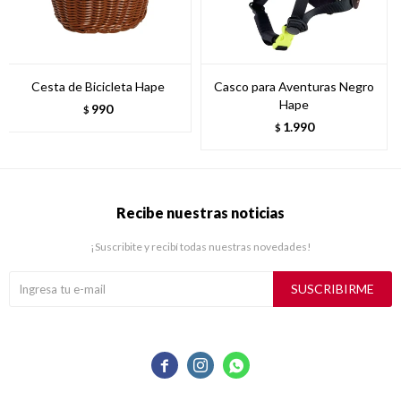
Cesta de Bicicleta Hape
Casco para Aventuras Negro
Hape
990
$
1.990
$
Recibe nuestras noticias
¡Suscribite y recibí todas nuestras novedades!
SUSCRIBIRME


