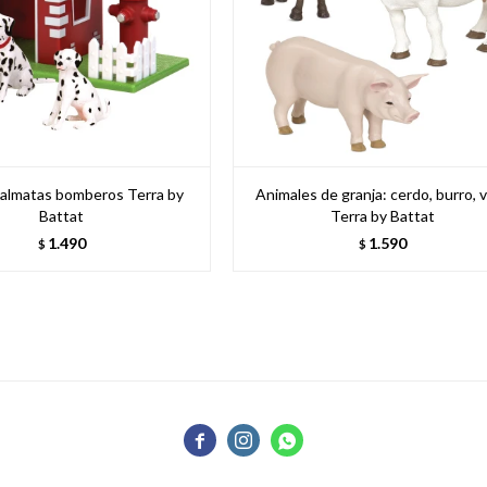
almatas bomberos Terra by
Animales de granja: cerdo, burro, 
Battat
Terra by Battat
1.490
1.590
$
$


