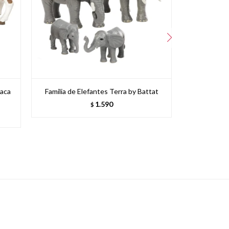
vaca
Familia de Elefantes Terra by Battat
Familia d
1.590
$