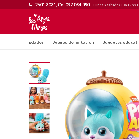
2601 3031, Cel 097 084 090
Lunes a sábados 10 a 19 hs. 
Edades
Juegos de imitación
Juguetes educat