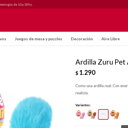
Domingos de 10 a 18 hs.
ivos
Juegos de mesa y puzzles
Decoración
Aire Libre
Ardilla Zuru Pet 
1.290
$
Como una ardilla real: Con energ
realista.
Variantes: