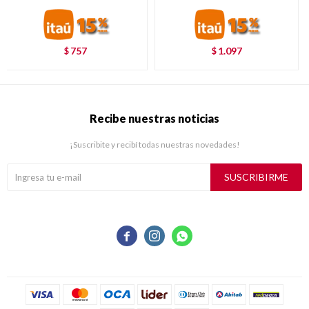
757
1.097
$
$
Recibe nuestras noticias
¡Suscribite y recibí todas nuestras novedades!
SUSCRIBIRME


