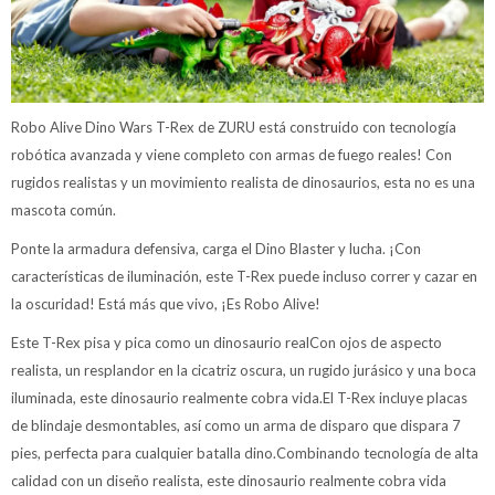
Robo Alive Dino Wars T-Rex de ZURU está construido con tecnología
robótica avanzada y viene completo con armas de fuego reales! Con
rugidos realistas y un movimiento realista de dinosaurios, esta no es una
mascota común.
Ponte la armadura defensiva, carga el Dino Blaster y lucha. ¡Con
características de iluminación, este T-Rex puede incluso correr y cazar en
la oscuridad! Está más que vivo, ¡Es Robo Alive!
Este T-Rex pisa y pica como un dinosaurio realCon ojos de aspecto
realista, un resplandor en la cicatriz oscura, un rugido jurásico y una boca
iluminada, este dinosaurio realmente cobra vida.El T-Rex incluye placas
de blindaje desmontables, así como un arma de disparo que dispara 7
pies, perfecta para cualquier batalla dino.Combinando tecnología de alta
calidad con un diseño realista, este dinosaurio realmente cobra vida