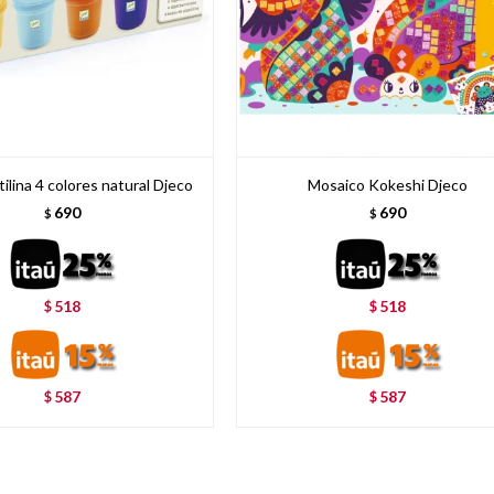
ilina 4 colores natural Djeco
Mosaico Kokeshi Djeco
690
690
$
$
518
518
$
$
587
587
$
$