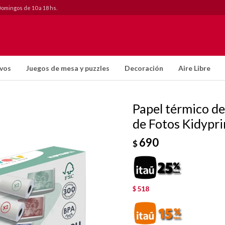
Domingos de 10 a 18 hs.
ivos
Juegos de mesa y puzzles
Decoración
Aire Libre
Papel térmico d
de Fotos Kidypri
690
$
518
$