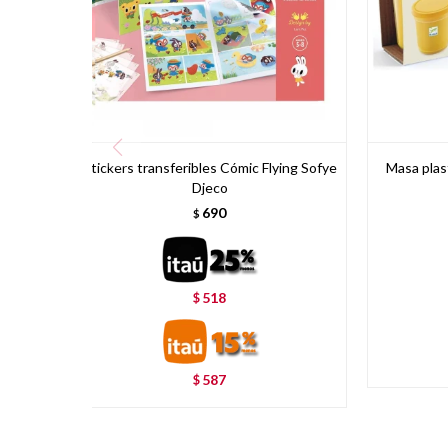
Stickers transferibles Cómic Flying Sofye
Masa plast
Djeco
690
$
518
$
587
$