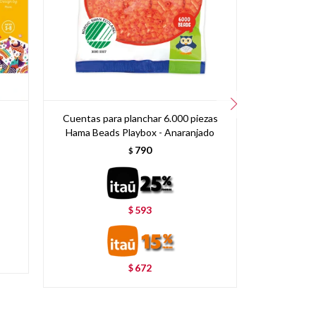
Cuentas para planchar 6.000 piezas
Laminas má
Hama Beads Playbox - Anaranjado
790
$
593
$
672
$