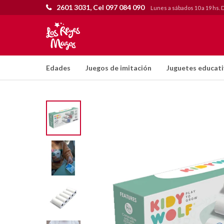
2601 3031, Cel 097 084 090
Lunes a sábados 10 a 19 hs. 
Edades
Juegos de imitación
Juguetes educat