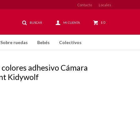
Contacto
Locales
0
$
Sobre ruedas
Bebés
Colectivos
e colores adhesivo Cámara
nt Kidywolf