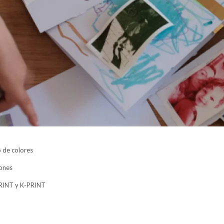
o de colores
iones
RINT y K-PRINT