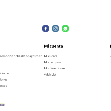



Mi cuenta
romoción del 3 al 8 de agosto de
Mi cuenta
Mis compras
Mis direcciones
iciones
Wish List
ciones
entes