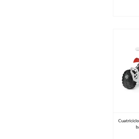
Cuatricicl
b