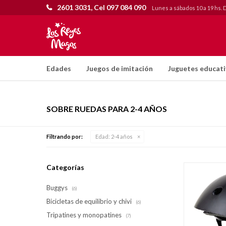
2601 3031, Cel 097 084 090
Lunes a sábados 10 a 19 hs. 
Edades
Juegos de imitación
Juguetes educat
SOBRE RUEDAS PARA 2-4 AÑOS
Filtrando por:
Edad:
2-4 años
Categorías
Buggys
(6)
Bicicletas de equilibrio y chivi
(6)
Tripatines y monopatines
(7)