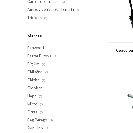
Carros de arrastre
(2)
Autos y vehículos a bateria
(8)
Triciclos
(6)
Marcas
Banwood
(1)
Casco pa
Battat B. toys
(2)
Big Jim
(4)
Chillafish
(5)
Chivita
(2)
Globber
(1)
Hape
(5)
Micro
(6)
Otras
(2)
Peg Perego
(8)
Skip Hop
(2)