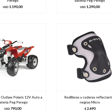
Perego
batería Peg Perego
1.190,00
1.290,00
USD
USD
o Outlaw Polaris 12V Auto a
Rodilleras y coderas reflectan
atería Peg Perego
negras Micro
790,00
2.690
USD
$