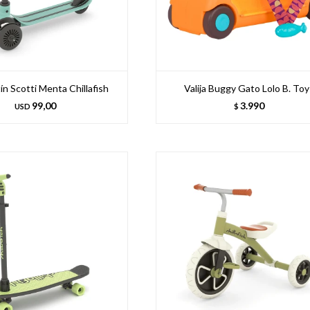
n Scotti Menta Chillafish
Valija Buggy Gato Lolo B. Toy
99,00
3.990
USD
$