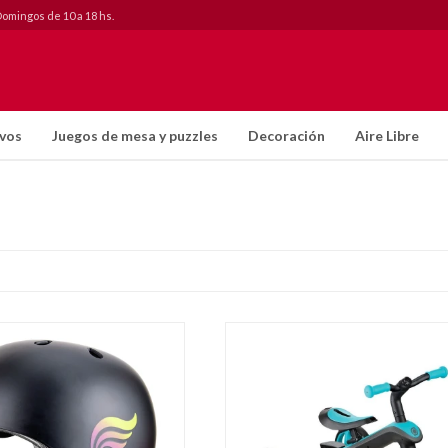
Domingos de 10 a 18 hs.
ivos
Juegos de mesa y puzzles
Decoración
Aire Libre