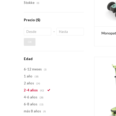
Stokke
(4)
Precio
($)
Monopatí
OK
Edad
6-12 meses
(3)
1 año
(18)
2 años
(24)
2-4 años
(42)
4-6 años
(28)
6-8 años
(15)
más 8 años
(9)