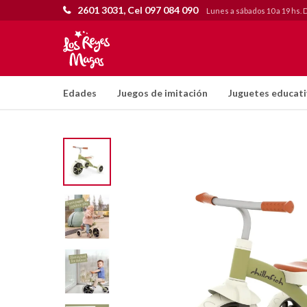
2601 3031, Cel 097 084 090
Lunes a sábados 10 a 19 hs. 
Edades
Juegos de imitación
Juguetes educat