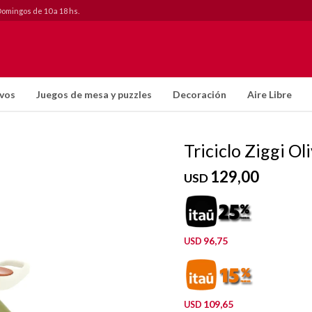
Domingos de 10 a 18 hs.
ivos
Juegos de mesa y puzzles
Decoración
Aire Libre
Triciclo Ziggi Oli
129,00
USD
96,75
USD
109,65
USD