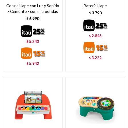
Cocina Hape con Luz y Sonido
Batería Hape
- Cemento - con microondas
3.790
$
6.990
$
2.843
$
5.243
$
3.222
$
5.942
$