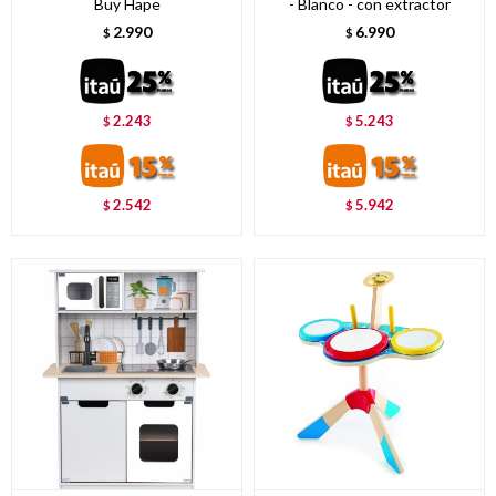
Buy Hape
- Blanco - con extractor
2.990
6.990
$
$
2.243
5.243
$
$
2.542
5.942
$
$