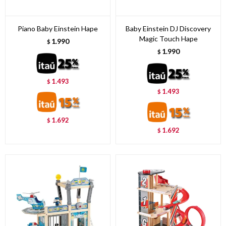
Piano Baby Einstein Hape
Baby Einstein DJ Discovery
Magic Touch Hape
1.990
$
1.990
$
1.493
$
1.493
$
1.692
$
1.692
$