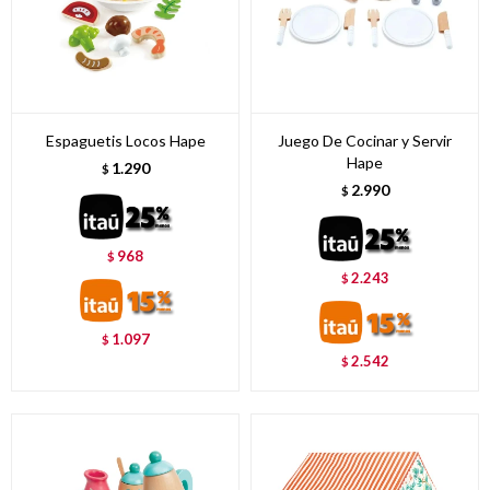
Espaguetis Locos Hape
Juego De Cocinar y Servir
Hape
1.290
$
2.990
$
968
$
2.243
$
1.097
$
2.542
$