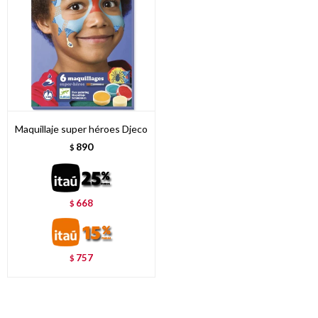
Maquillaje super héroes Djeco
890
$
668
$
757
$