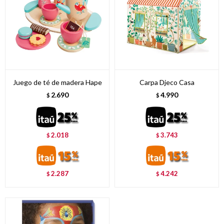
Juego de té de madera Hape
Carpa Djeco Casa
2.690
4.990
$
$
2.018
3.743
$
$
2.287
4.242
$
$