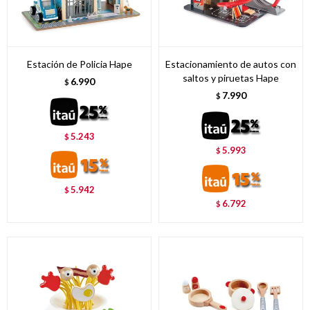
Estación de Policia Hape
Estacionamiento de autos con
saltos y piruetas Hape
6.990
$
7.990
$
5.243
$
5.993
$
5.942
$
6.792
$