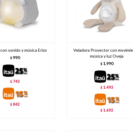
 con sonido y música Erizo
Veladora Proyector con movimie
música y luz Oveja
990
$
1.990
$
743
$
1.493
$
842
$
1.692
$