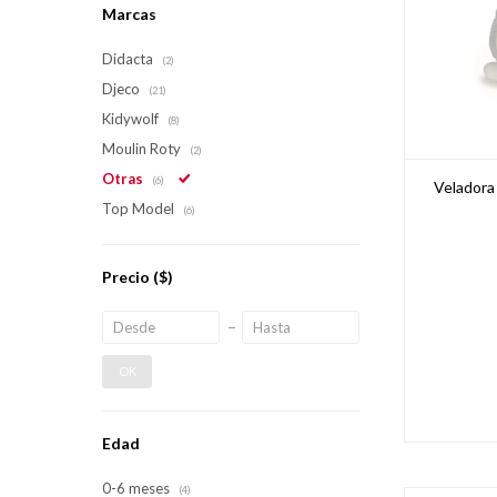
Marcas
Didacta
(2)
Djeco
(21)
Kidywolf
(8)
Moulin Roty
(2)
Otras
(6)
Veladora
Top Model
(6)
Precio
($)
OK
Edad
0-6 meses
(4)