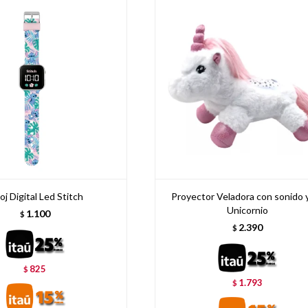
oj Digital Led Stitch
Proyector Veladora con sonido y
Unicornio
1.100
$
2.390
$
825
$
1.793
$