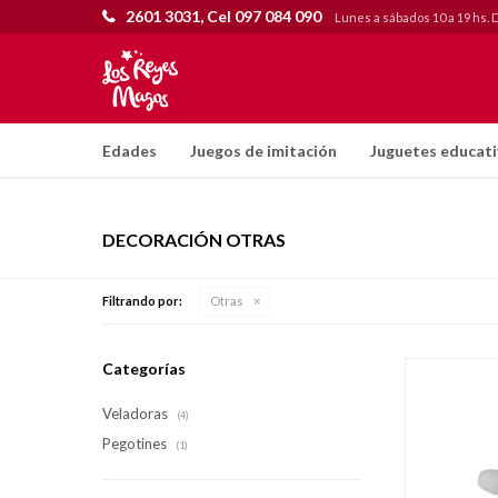
2601 3031, Cel 097 084 090
Lunes a sábados 10 a 19 hs. 
Edades
Juegos de imitación
Juguetes educat
DECORACIÓN OTRAS
Filtrando por:
Otras
Categorías
Veladoras
(4)
Pegotines
(1)