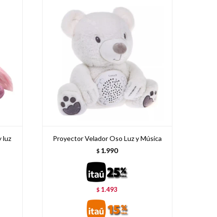
 luz
Proyector Velador Oso Luz y Música
1.990
$
1.493
$