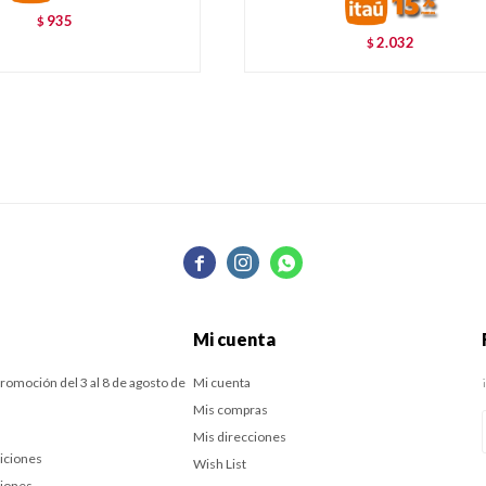
935
$
2.032
$



Mi cuenta
romoción del 3 al 8 de agosto de
Mi cuenta
Mis compras
Mis direcciones
iciones
Wish List
ciones