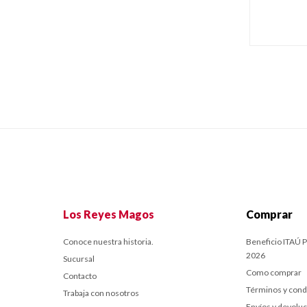
Los Reyes Magos
Comprar
Conoce nuestra historia.
Beneficio ITAÚ P
2026
Sucursal
Como comprar
Contacto
Términos y cond
Trabaja con nosotros
Envíos y devolu