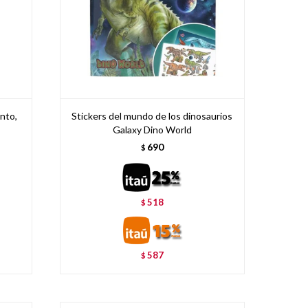
nto,
Stickers del mundo de los dinosaurios
Galaxy Dino World
690
$
518
$
587
$