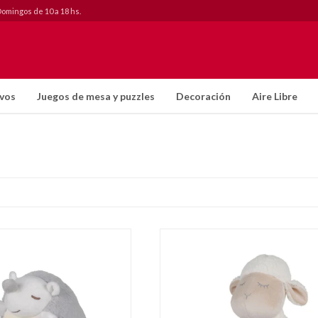
Domingos de 10 a 18 hs.
ivos
Juegos de mesa y puzzles
Decoración
Aire Libre