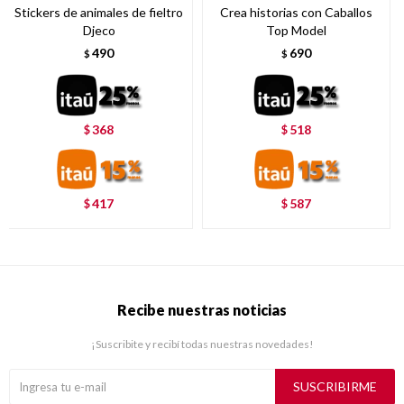
Stickers de animales de fieltro
Crea historias con Caballos
Djeco
Top Model
490
690
$
$
368
518
$
$
417
587
$
$
Recibe nuestras noticias
¡Suscribite y recibí todas nuestras novedades!
SUSCRIBIRME