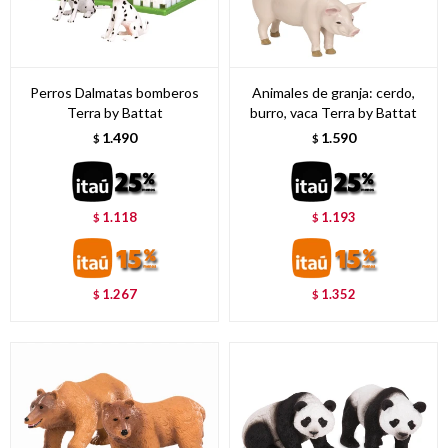
Perros Dalmatas bomberos
Animales de granja: cerdo,
Terra by Battat
burro, vaca Terra by Battat
1.490
1.590
$
$
1.118
1.193
$
$
1.267
1.352
$
$