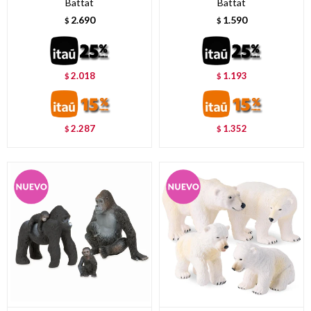
Battat
Battat
2.690
1.590
$
$
2.018
1.193
$
$
2.287
1.352
$
$