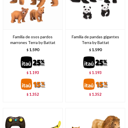
Familia de osos pardos
Familia de pandas gigantes
marrones Terra by Battat
Terra by Battat
1.590
1.590
$
$
1.193
1.193
$
$
1.352
1.352
$
$