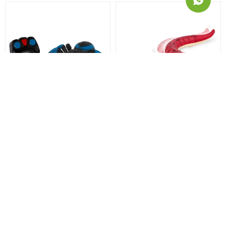
Tarántula azul a control
Serpiente Boa roja a control
remoto Terra by Battat
remoto Terra by Battat
2.790
2.690
$
$
2.093
2.018
$
$
2.372
2.287
$
$