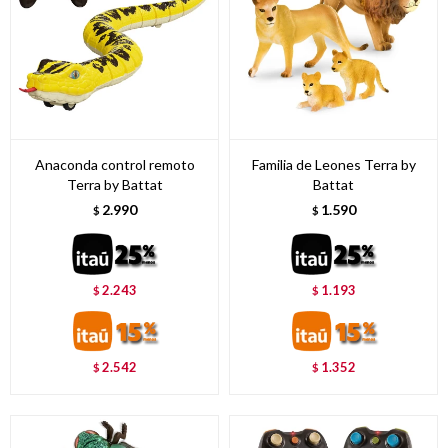
Anaconda control remoto
Familia de Leones Terra by
Terra by Battat
Battat
2.990
1.590
$
$
2.243
1.193
$
$
2.542
1.352
$
$