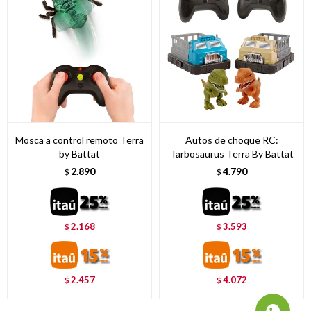
Mosca a control remoto Terra
Autos de choque RC:
by Battat
Tarbosaurus Terra By Battat
2.890
4.790
$
$
2.168
3.593
$
$
2.457
4.072
$
$