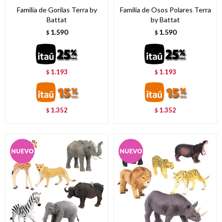
Familia de Gorilas Terra by
Familia de Osos Polares Terra
Battat
by Battat
1.590
1.590
$
$
1.193
1.193
$
$
1.352
1.352
$
$