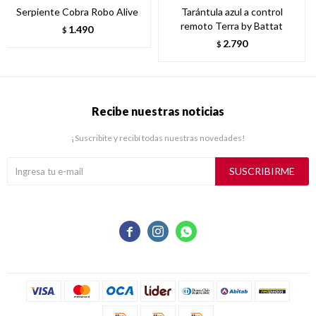
Serpiente Cobra Robo Alive
Tarántula azul a control
remoto Terra by Battat
1.490
$
2.790
$
Recibe nuestras noticias
¡Suscribite y recibí todas nuestras novedades!
SUSCRIBIRME


