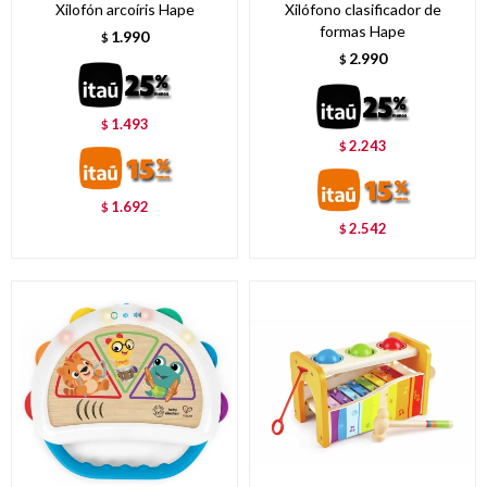
Xilofón arcoíris Hape
Xilófono clasificador de
formas Hape
1.990
$
2.990
$
1.493
$
2.243
$
1.692
$
2.542
$