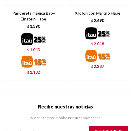
Pandereta mágica Baby
Xilofón con Martillo Hape
Einstein Hape
2.690
$
1.390
$
2.018
$
1.043
$
2.287
$
1.182
$
Recibe nuestras noticias
¡Suscribite y recibí todas nuestras novedades!