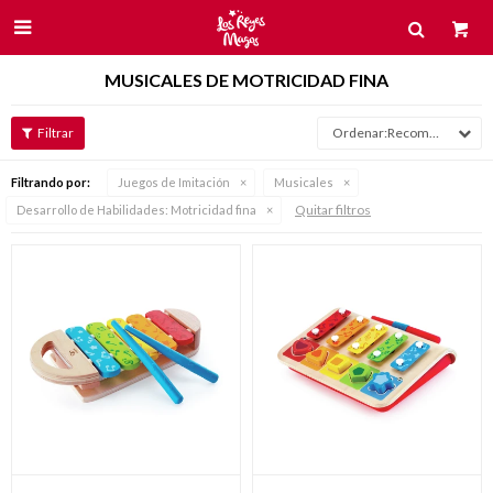

MUSICALES DE MOTRICIDAD FINA
Recomendados
Filtrando por:
Juegos de Imitación
Musicales
Quitar filtros
Desarrollo de Habilidades:
Motricidad fina