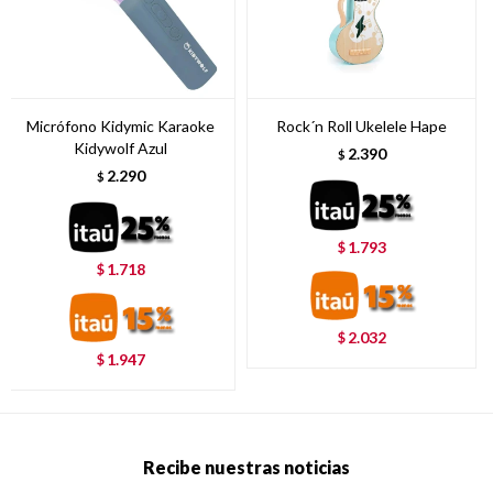
Micrófono Kidymic Karaoke
Rock´n Roll Ukelele Hape
Kidywolf Azul
2.390
$
2.290
$
1.793
$
1.718
$
2.032
$
1.947
$
Recibe nuestras noticias