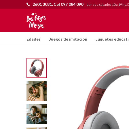
2601 3031, Cel 097 084 090
Lunes a sábados 10 a 19 hs. 
Edades
Juegos de imitación
Juguetes educat