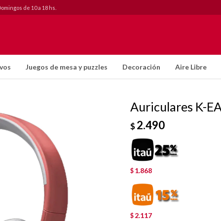
Domingos de 10 a 18 hs.
ivos
Juegos de mesa y puzzles
Decoración
Aire Libre
Auriculares K-E
2.490
$
1.868
$
2.117
$