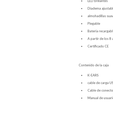
LED brillantes
Diadema ajustab
almohadillas sua
Plegable
Batería recargab
A partir de los 8
Certificado CE
Contenido de la caja
K-EARS
cable de carga U
Cable de conecto
Manual de usuari