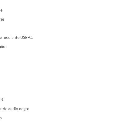
le
ves
le mediante USB-C.
 años
SB
r de audio negro
o