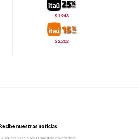
1.943
$
2.202
$
Recibe nuestras noticias
¡Suscribite y recibí todas nuestras novedades!