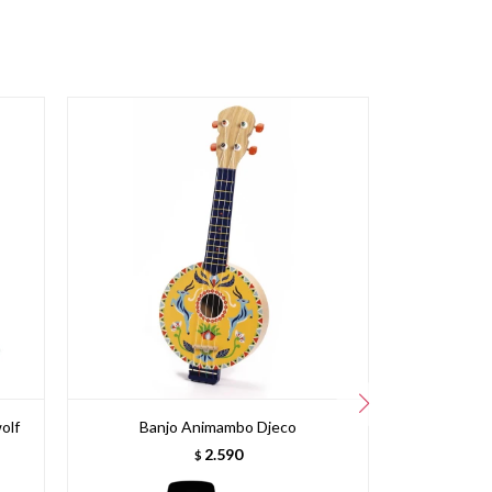
olf
Banjo Animambo Djeco
Xilof
2.590
$