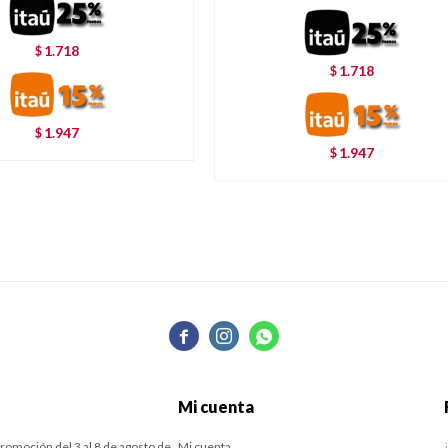
1.718
$
1.718
$
1.947
$
1.947
$



Mi cuenta
romoción del 3 al 8 de agosto de
Mi cuenta