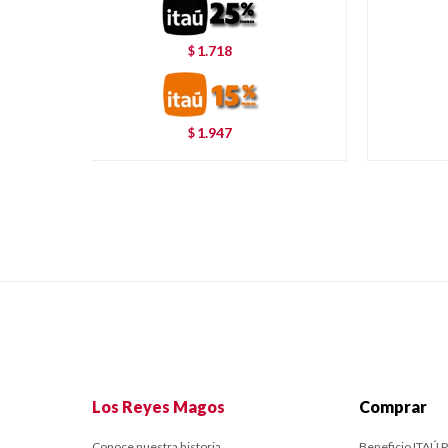
1.718
$
1.947
$
Los Reyes Magos
Comprar
Conoce nuestra historia.
Beneficio ITAÚ P