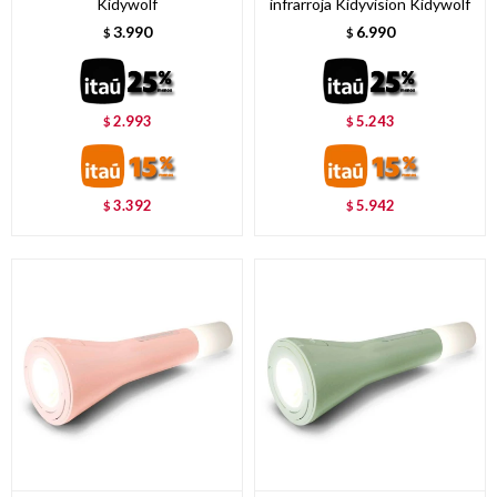
Kidywolf
infrarroja Kidyvision Kidywolf
3.990
6.990
$
$
2.993
5.243
$
$
3.392
5.942
$
$