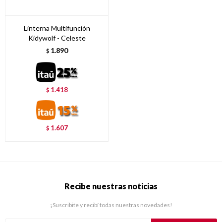
Linterna Multifunción
Kidywolf - Celeste
1.890
$
1.418
$
1.607
$
Recibe nuestras noticias
¡Suscribite y recibí todas nuestras novedades!