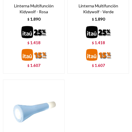
Linterna Multifunción
Linterna Multifunción
Kidywolf - Rosa
Kidywolf - Verde
1.890
1.890
$
$
1.418
1.418
$
$
1.607
1.607
$
$