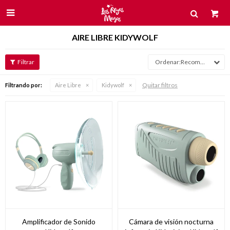

AIRE LIBRE KIDYWOLF
Recomendados
Quitar filtros
Filtrando por:
Aire Libre
Kidywolf
Amplificador de Sonido
Cámara de visión nocturna