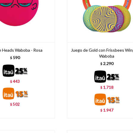
e Heads Waboba - Rosa
Juego de Gold con Frissbees Wi
Waboba
590
$
2.290
$
443
$
1.718
$
502
$
1.947
$