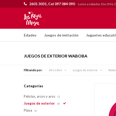
2601 3031, Cel 097 084 090
Lunes a sábados 10 a 19 hs. 
Edades
Juegos de imitación
Juguetes educat
JUEGOS DE EXTERIOR WABOBA
Filtrando por:
Aire Libre
Juegos de exterior
Wabo
Categorías
Pelotas, arcos y aros
(5)
Juegos de exterior
(8)
Playa
(6)