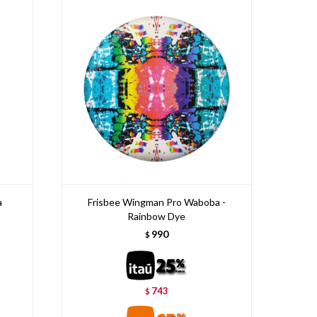
a
Frisbee Wingman Pro Waboba -
Rainbow Dye
990
$
743
$