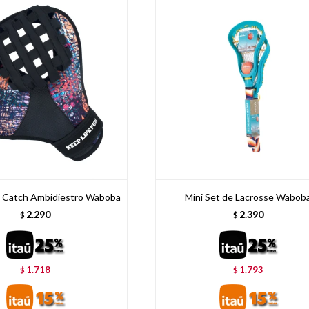
 Catch Ambidiestro Waboba
Mini Set de Lacrosse Wabob
2.290
2.390
$
$
1.718
1.793
$
$