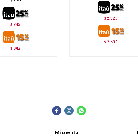
2.325
$
743
$
2.635
$
842
$



Mi cuenta