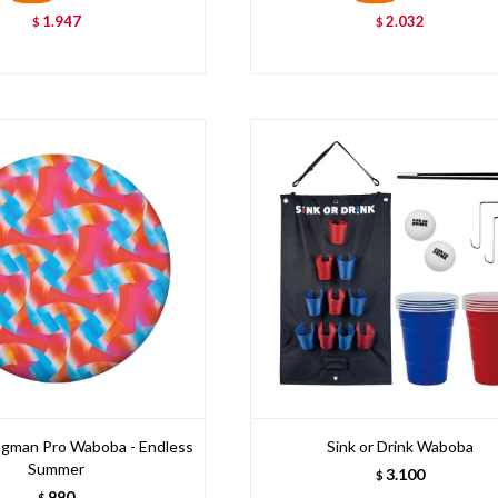
1.947
2.032
$
$
ngman Pro Waboba - Endless
Sink or Drink Waboba
Summer
3.100
$
990
$