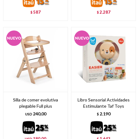
587
2.287
$
$
Silla de comer evolutiva
Libro Sensorial Actividades
plegable Full plus
Estimulante Taf Toys
240,00
2.190
USD
$
180,00
1.643
USD
$