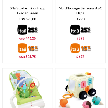
Silla Stokke Tripp Trapp
Mordillo juego Sensorial ABC
Glacier Green
Hape
595,00
790
USD
$
446,25
593
USD
$
505,75
672
USD
$