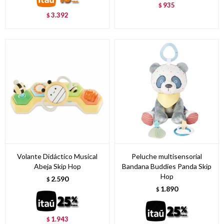
935
$
3.392
$
Volante Didáctico Musical
Peluche multisensorial
Abeja Skip Hop
Bandana Buddies Panda Skip
Hop
2.590
$
1.890
$
1.943
$