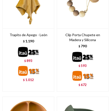
Trapito de Apego - León
Clip Porta Chupete en
Madera y Silicona
1.190
$
790
$
893
$
593
$
1.012
$
672
$