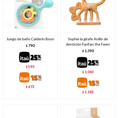
Juego de baño Calderín Boon
Sophie la girafe Anillo de
dentición FanFan the Fawn
790
$
1.390
$
593
$
1.043
$
672
$
1.182
$