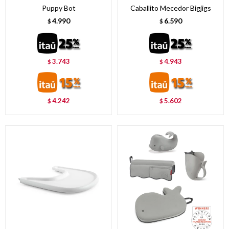
Puppy Bot
Caballito Mecedor Bigjigs
4.990
6.590
$
$
3.743
4.943
$
$
4.242
5.602
$
$