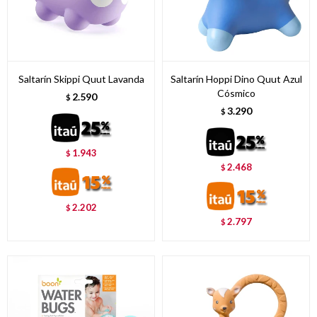
Saltarín Skippi Quut Lavanda
Saltarín Hoppi Dino Quut Azul
Cósmico
2.590
$
3.290
$
1.943
$
2.468
$
2.202
$
2.797
$