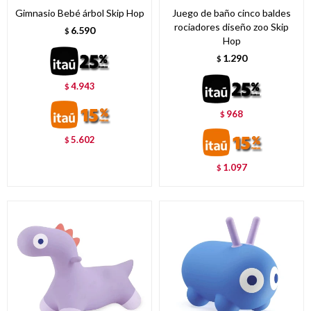
Gimnasio Bebé árbol Skip Hop
Juego de baño cinco baldes
rociadores diseño zoo Skip
6.590
$
Hop
1.290
$
4.943
$
968
$
5.602
$
1.097
$