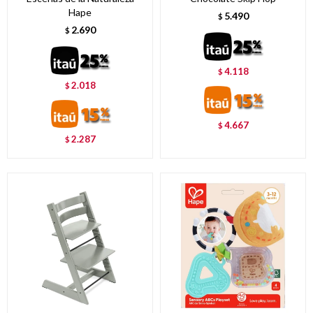
Hape
5.490
$
2.690
$
4.118
$
2.018
$
4.667
$
2.287
$