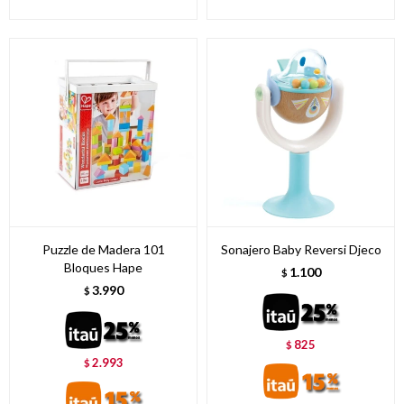
Puzzle de Madera 101
Sonajero Baby Reversi Djeco
Bloques Hape
1.100
$
3.990
$
825
$
2.993
$