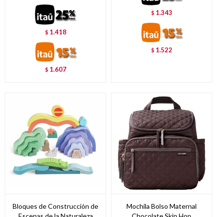
1.343
$
1.418
$
1.522
$
1.607
$
Bloques de Construcción de
Mochila Bolso Maternal
Escenas de la Naturaleza
Chocolate Skip Hop