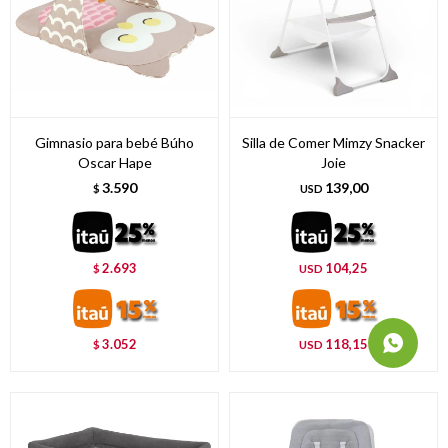
Gimnasio para bebé Búho
Silla de Comer Mimzy Snacker
Oscar Hape
Joie
3.590
139,00
$
USD
2.693
104,25
$
USD
3.052
118,15
$
USD