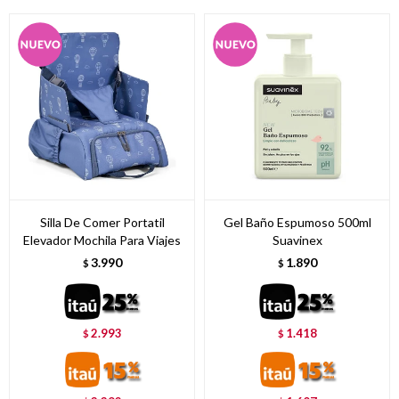
Silla De Comer Portatil
Gel Baño Espumoso 500ml
Elevador Mochila Para Viajes
Suavinex
3.990
1.890
$
$
2.993
1.418
$
$