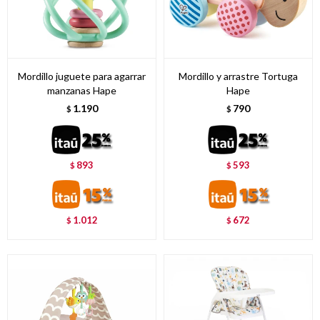
Mordillo juguete para agarrar
Mordillo y arrastre Tortuga
manzanas Hape
Hape
1.190
790
$
$
893
593
$
$
1.012
672
$
$