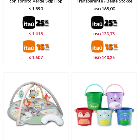
con sorbito Verde Skip Hop
Transparente / Beige Stokke
1.890
165,00
$
USD
1.418
123,75
$
USD
1.607
140,25
$
USD