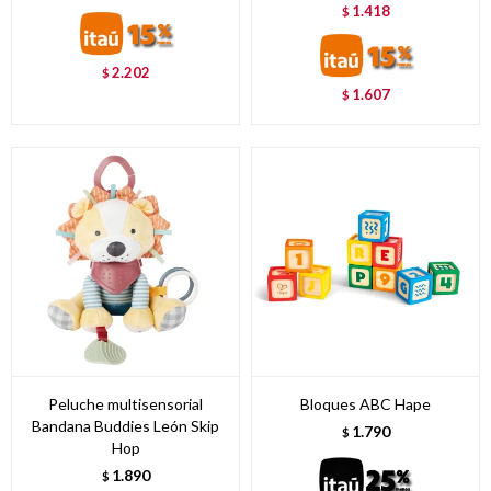
1.418
$
2.202
$
1.607
$
Peluche multisensorial
Bloques ABC Hape
Bandana Buddies León Skip
1.790
$
Hop
1.890
$