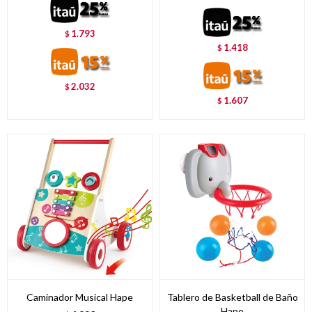
1.793
$
1.418
$
2.032
$
1.607
$
Caminador Musical Hape
Tablero de Basketball de Baño
Hape