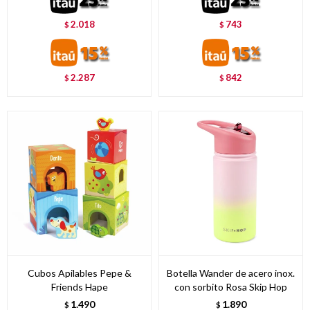
2.018
743
$
$
2.287
842
$
$
Cubos Apilables Pepe &
Botella Wander de acero inox.
Friends Hape
con sorbito Rosa Skip Hop
1.490
1.890
$
$