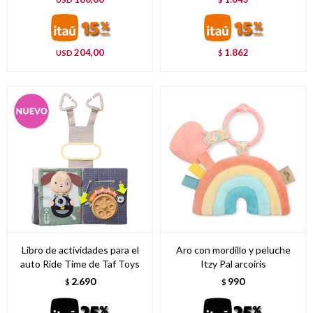
204,00
1.862
USD
$
Libro de actividades para el
Aro con mordillo y peluche
auto Ride Time de Taf Toys
Itzy Pal arcoiris
2.690
990
$
$