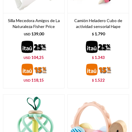
Silla Mecedora Amigos de La
Camión Heladero Cubo de
Naturaleza Fisher Price
actividad sensorial Hape
139,00
1.790
USD
$
104,25
1.343
USD
$
118,15
1.522
USD
$