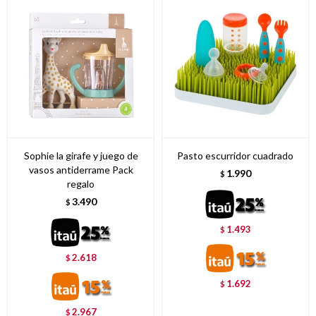
Sophie la girafe y juego de
Pasto escurridor cuadrado
vasos antiderrame Pack
1.990
$
regalo
3.490
$
1.493
$
2.618
$
1.692
$
2.967
$