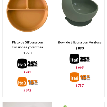
Plato de SIlicona con
Bowl de Silicona con Ventosa
Divisiones y Ventosa
890
$
990
$
668
$
743
$
757
$
842
$