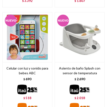
3.392
1.607
$
$
Celular con luz y sonido para
Asiento de baño Splash con
bebes ABC
sensor de temperatura
690
2.690
$
$
518
2.018
$
$