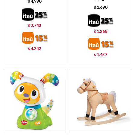
4.990
$
1.690
$
3.743
$
1.268
$
4.242
$
1.437
$