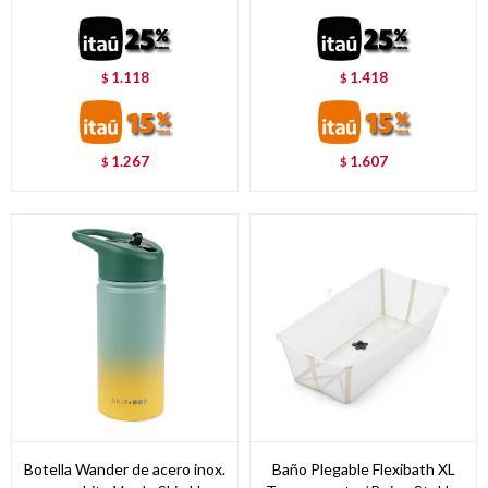
1.118
1.418
$
$
1.267
1.607
$
$
Botella Wander de acero inox.
Baño Plegable Flexibath XL