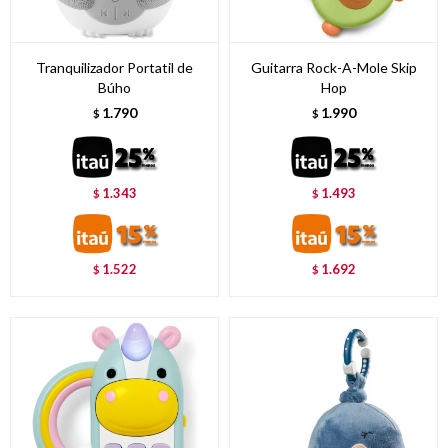
Tranquilizador Portatil de
Guitarra Rock-A-Mole Skip
Búho
Hop
1.790
1.990
$
$
1.343
1.493
$
$
1.522
1.692
$
$