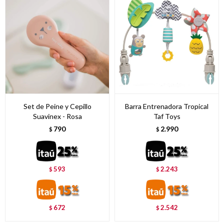
Set de Peine y Cepillo
Barra Entrenadora Tropical
Suavinex - Rosa
Taf Toys
790
2.990
$
$
593
2.243
$
$
672
2.542
$
$