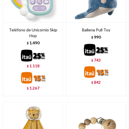
Teléfono de Unicornio Skip
Ballena Pull Toy
Hop
990
$
1.490
$
743
$
1.118
$
842
$
1.267
$