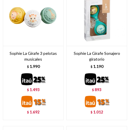
Sophie La Girafe 3 pelotas
Sophie La Girafe Sonajero
musicales
giratorio
1.990
1.190
$
$
1.493
893
$
$
1.692
1.012
$
$