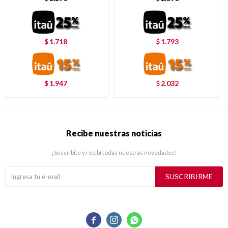
1.718
1.793
$
$
1.947
2.032
$
$
Recibe nuestras noticias
¡Suscribite y recibí todas nuestras novedades!
SUSCRIBIRME


