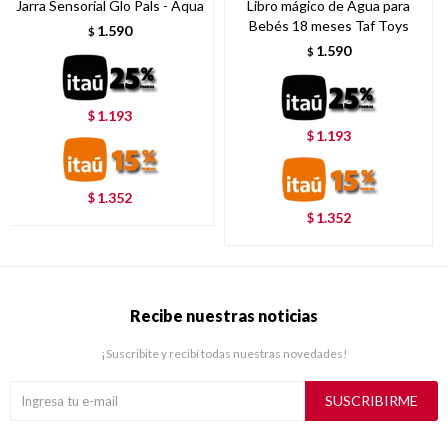
Jarra Sensorial Glo Pals - Aqua
Libro mágico de Agua para
Bebés 18 meses Taf Toys
1.590
$
1.590
$
1.193
$
1.193
$
1.352
$
1.352
$
Recibe nuestras noticias
¡Suscribite y recibí todas nuestras novedades!
SUSCRIBIRME