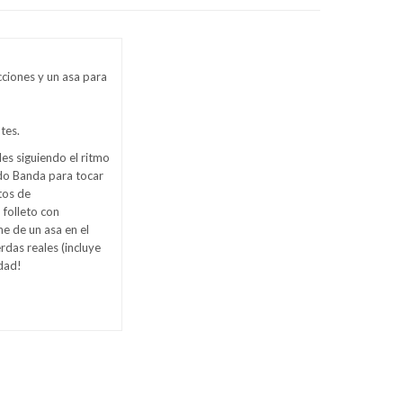
cciones y un asa para
tes.
es siguiendo el ritmo
odo Banda para tocar
tos de
folleto con
ne de un asa en el
rdas reales (incluye
dad!