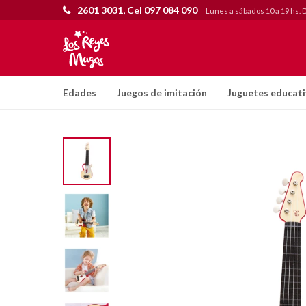
2601 3031, Cel 097 084 090
Lunes a sábados 10 a 19 hs. 
Edades
Juegos de imitación
Juguetes educat