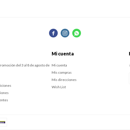



Mi cuenta
romoción del 3 al 8 de agosto de
Mi cuenta
Mis compras
Mis direcciones
iciones
Wish List
ciones
entes