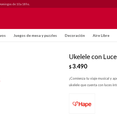
Domingos de 10 a 18 hs.
ivos
Juegos de mesa y puzzles
Decoración
Aire Libre
Ukelele con Luce
3.490
$
¡Comienza tu viaje musical y apr
ukelele que cuenta con luces in